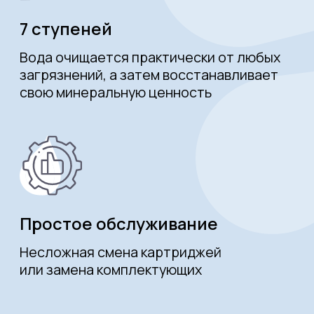
Компоненты системы очистки
воды «Sevenaqua»
cертифицированы
по международным стандартам