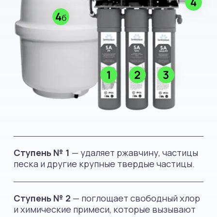
О компании Sevenaqua
В Sevenaqua мы преследуем одну цель —
предоставить каждой семье доступ
к чистой и здоровой воде, не тратя время
и силы на покупки, ожидание доставки или
обслуживание систем фильтрации.
Для достижения этой цели мы объединили
одну из самых надежных технологий
фильтрации с комплексом услуг «Всё
включено», по той же цене, что и одна
бутылка воды.