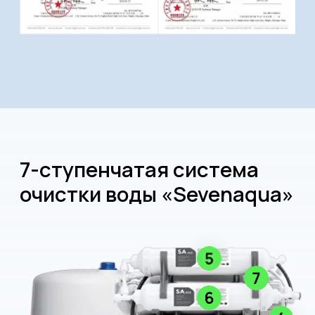
характеристики питьевой воды и доводит
до оптимальных для человека показателей.
Ступень № 6
— восстанавливает структуру
воды за счет инфракрасных волн
керамических гранул турмалина.
Ступень № 7
— минерализует воду,
обогащая ионами калия, натрия, магния
и кальция.
Основные характеристики
системы:
Размеры системы (дxвxш) — 39×55×28 см
Размеры бака (дxвxш) — 24×34,5×24 см
Емкость накопительного бака — 6 л
Вес системы очистки — 10 кг
Производительность чистой воды — 96 л/сут.