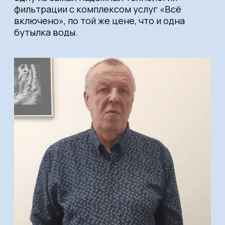
Аренда системы
Юридическим лицам
Покупка системы
Обслуживание системы
Онлайн оплата
О системе «Sevenaqua»
Пермский край, г. Пермь, ул. Лодыгина, д.
53, офис 2
ИНН/ОГРН 5904205699 / 1095904004514
Договор купли продажи
Договор-оферта
Политика конфиденциальности
Договор аренды
© ООО «ЭЛЕОН» Все права защищены.
Копирование информации разрешено только
с письменного согласия правообладателя. 2024.