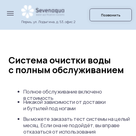
Написа
Позвонить
Пермь, ул. Лодыгина, д. 53, офис 2
Система очистки воды
с полным обслуживанием
Полное обслуживание включено
в стоимость
Никакой зависимости от доставки
и бутылей под ногами
Вы можете заказать тест системы на целый
месяц. Если она не подойдёт, вы вправе
отказаться от использования