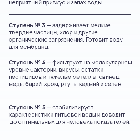
Лобаев Сергей
Директор компании в Перми
Размеры системы(д×в×ш)
39 × 55 × 28 см
Благодаря этому вы можете экономить до 16
Размеры бака (д×в×ш)
24 × 34,5 × 24
420 рублей в год на одного человека, а также
Емкость накопительного бака
см
защитить здоровье от синтетических
Вес системы очистки
6 л
компонентов пластика и бактерий, которые
накапливаются в бутылках многоразового
Производительность чистой
10 кг
использования.
воды
96 л/сут.
Мы за то, чтобы вы наслаждались
вкусом кристально чистой воды
и блюдами на ее основе!